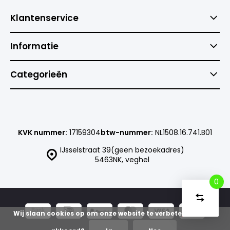
Klantenservice
Informatie
Categorieën
KVK nummer:
17159304
btw-nummer:
NL1508.16.741.B01
IJsselstraat 39(geen bezoekadres)
5463NK, veghel
0
Vergelijk
Start
producte
Wij slaan cookies op om onze website te verbeteren. Is dat
U
Verwijder
heeft
alle