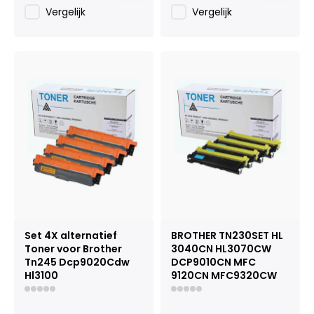
Vergelijk
Vergelijk
Set 4X alternatief
BROTHER TN230SET HL
Toner voor Brother
3040CN HL3070CW
Tn245 Dcp9020Cdw
DCP9010CN MFC
Hl3100
9120CN MFC9320CW