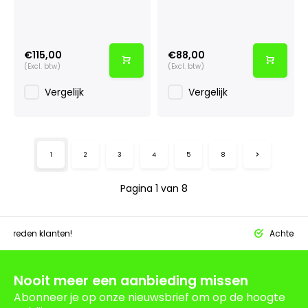
€115,00
€88,00
(Excl. btw)
(Excl. btw)
Vergelijk
Vergelijk
1
2
3
4
5
8
Pagina 1 van 8
tevreden klanten!
Achteraf 
Nooit meer een aanbieding missen
Abonneer je op onze nieuwsbrief om op de hoogte