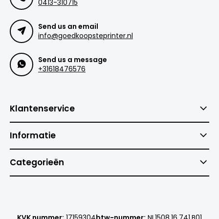
0413-310715
Send us an email
info@goedkoopsteprinter.nl
Send us a message
+31618476576
Klantenservice
Informatie
Categorieën
KVK nummer:
17159304
btw-nummer:
NL1508.16.741.B01