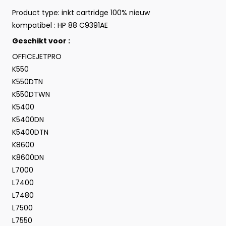
Product type:
inkt cartridge 100% nieuw
kompatibel : HP 88 C9391AE
Geschikt voor :
OFFICEJETPRO
K550
K550DTN
K550DTWN
K5400
K5400DN
K5400DTN
K8600
K8600DN
L7000
L7400
L7480
L7500
L7550