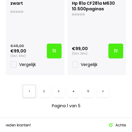
zwart
Hp 81a CF281a M630
10.500paginas
€45,00
€99,00
€99,00
(Excl. btw)
(Excl. btw)
Vergelijk
Vergelijk
1
2
3
4
5
Pagina 1 van 5
tevreden klanten!
Achteraf 