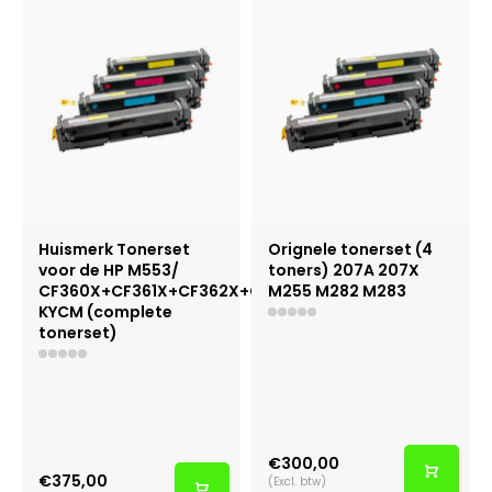
Huismerk Tonerset
Orignele tonerset (4
voor de HP M553/
toners) 207A 207X
CF360X+CF361X+CF362X+CF363X
M255 M282 M283
KYCM (complete
tonerset)
€300,00
€375,00
(Excl. btw)