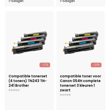
1-5dagen
1-5dagen
-17%
-21%
Compatible tonerset
compatible toner voor
(4 toners) TN243 TN-
Canon 054H complete
241 Brother
tonerset 3 kleuren 1
zwart