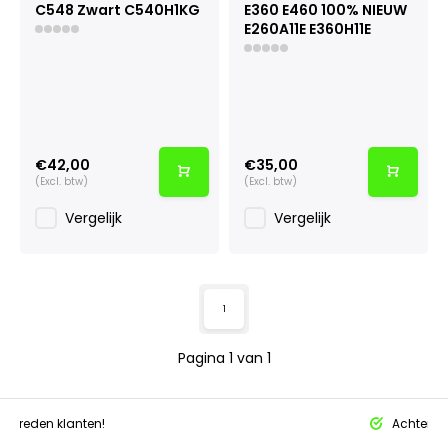
C548 Zwart C540H1KG
E360 E460 100% NIEUW
E260A11E E360H11E
€42,00
€35,00
(Excl. btw)
(Excl. btw)
Vergelijk
Vergelijk
1
Pagina 1 van 1
tevreden klanten!
Achteraf 