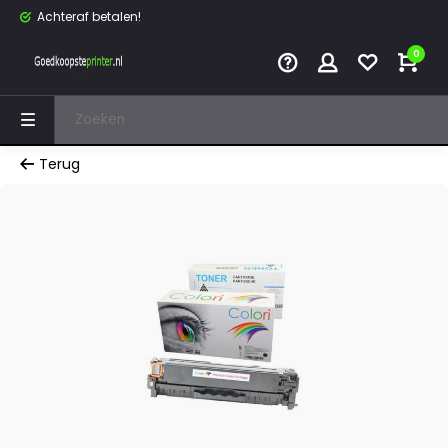
Achteraf betalen!
0
Terug