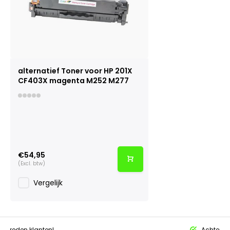
alternatief Toner voor HP 201X
CF403X magenta M252 M277
€54,95
(Excl. btw)
Vergelijk
tevreden klanten!
Achteraf 