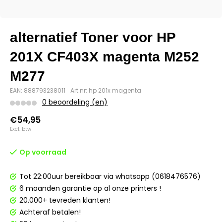
alternatief Toner voor HP
201X CF403X magenta M252
M277
EAN: 888793238011
Art.nr: hp 201x magenta
0 beoordeling (en)
€54,95
Excl. btw
Op voorraad
Tot 22:00uur bereikbaar via whatsapp (0618476576)
6 maanden garantie op al onze printers !
20.000+ tevreden klanten!
Achteraf betalen!