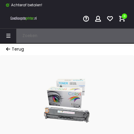
Achteraf betalen!
0
Terug