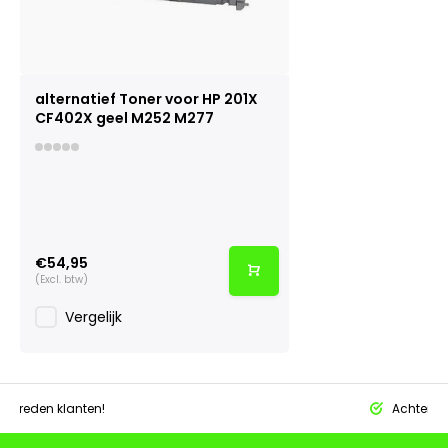
alternatief Toner voor HP 201X
CF402X geel M252 M277
€54,95
(Excl. btw)
Vergelijk
tevreden klanten!
Achteraf 