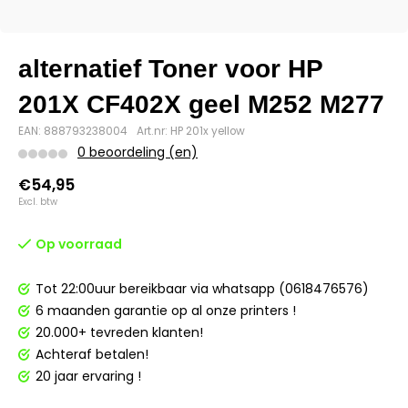
alternatief Toner voor HP
201X CF402X geel M252 M277
EAN: 888793238004
Art.nr: HP 201x yellow
0 beoordeling (en)
€54,95
Excl. btw
Op voorraad
Tot 22:00uur bereikbaar via whatsapp (0618476576)
6 maanden garantie op al onze printers !
20.000+ tevreden klanten!
Achteraf betalen!
20 jaar ervaring !