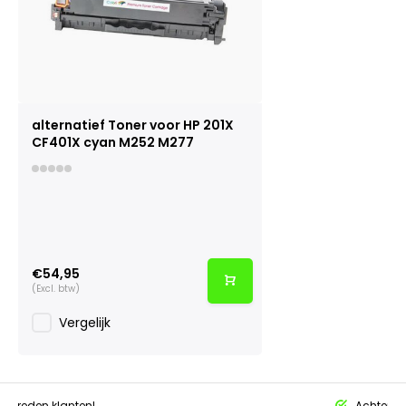
alternatief Toner voor HP 201X
CF401X cyan M252 M277
€54,95
(Excl. btw)
Vergelijk
tevreden klanten!
Achteraf 