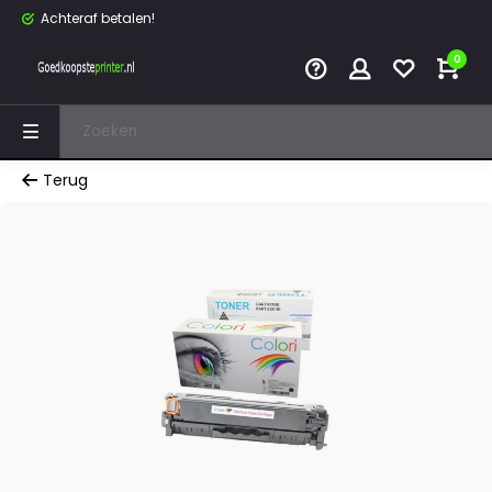
Achteraf betalen!
0
Terug