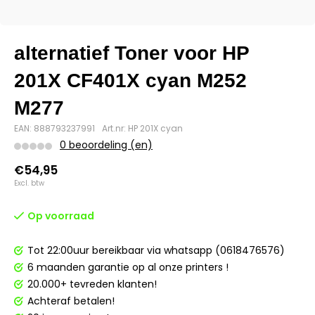
alternatief Toner voor HP
201X CF401X cyan M252
M277
EAN: 888793237991
Art.nr: HP 201X cyan
0 beoordeling (en)
€54,95
Excl. btw
Op voorraad
Tot 22:00uur bereikbaar via whatsapp (0618476576)
6 maanden garantie op al onze printers !
20.000+ tevreden klanten!
Achteraf betalen!