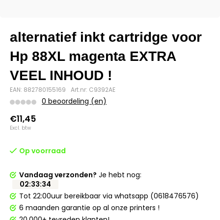
alternatief inkt cartridge voor
Hp 88XL magenta EXTRA
VEEL INHOUD !
EAN: 882780155169
Art.nr: C9392AE
0 beoordeling (en)
€11,45
Excl. btw
Op voorraad
Vandaag verzonden?
Je hebt nog:
02
:
33
:
33
Tot 22:00uur bereikbaar via whatsapp (0618476576)
6 maanden garantie op al onze printers !
20.000+ tevreden klanten!