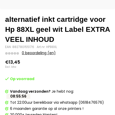
alternatief inkt cartridge voor
Hp 88XL geel wit Label EXTRA
VEEL INHOUD
EAN: 882780155176
Art.nr: HP88XL
0 beoordeling (en)
€13,45
Excl. btw
Op voorraad
Vandaag verzonden?
Je hebt nog:
08
:
55
:
56
Tot 22:00uur bereikbaar via whatsapp (0618476576)
6 maanden garantie op al onze printers !
20.000+ tevreden klanten!