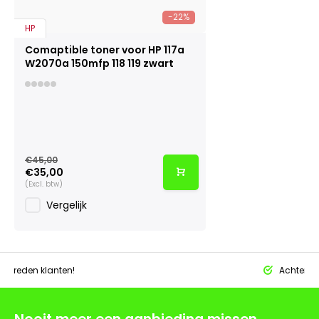
-22%
HP
Comaptible toner voor HP 117a
W2070a 150mfp 118 119 zwart
€45,00
€35,00
(Excl. btw)
Vergelijk
tevreden klanten!
Achteraf 
Nooit meer een aanbieding missen