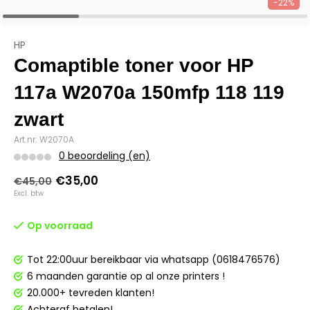
-22%
HP
Comaptible toner voor HP
117a W2070a 150mfp 118 119
zwart
Art.nr: W2070A
0 beoordeling (en)
€35,00
€45,00
Excl. btw
Op voorraad
Tot 22:00uur bereikbaar via whatsapp (0618476576)
6 maanden garantie op al onze printers !
20.000+ tevreden klanten!
Achteraf betalen!