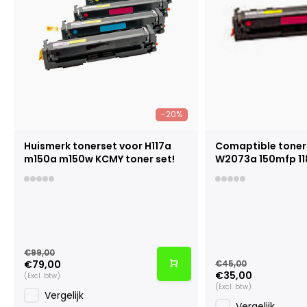
-20%
Huismerk tonerset voor H117a
Comaptible toner 
m150a m150w KCMY toner set!
W2073a 150mfp 118
€99,00
€79,00
€45,00
€35,00
(Excl. btw)
(Excl. btw)
Vergelijk
Vergelijk