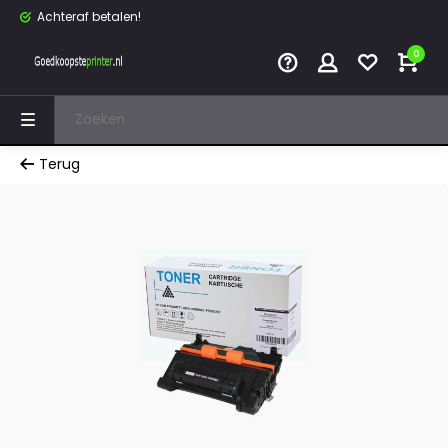
Achteraf betalen!
0
Terug