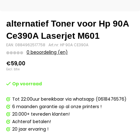
alternatief Toner voor Hp 90A
Ce390A Laserjet M601
EAN: 0884962517758
Art.nr: HP 90A CE390A
0 beoordeling (en)
€59,00
Excl. btw
Op voorraad
Tot 22:00uur bereikbaar via whatsapp (0618476576)
6 maanden garantie op al onze printers !
20.000+ tevreden klanten!
Achteraf betalen!
20 jaar ervaring !