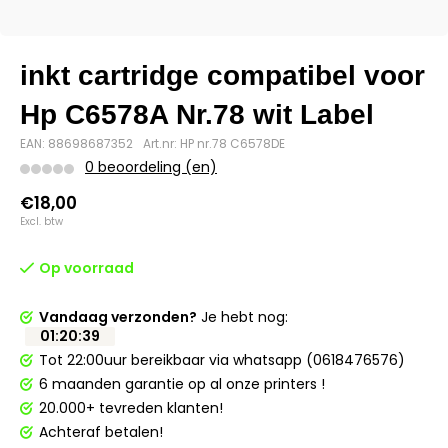
inkt cartridge compatibel voor
Hp C6578A Nr.78 wit Label
EAN: 88698687352
Art.nr: HP nr.78 C6578DE
0 beoordeling (en)
€18,00
Excl. btw
Op voorraad
Vandaag verzonden?
Je hebt nog:
01
:
20
:
39
Tot 22:00uur bereikbaar via whatsapp (0618476576)
6 maanden garantie op al onze printers !
20.000+ tevreden klanten!
Achteraf betalen!