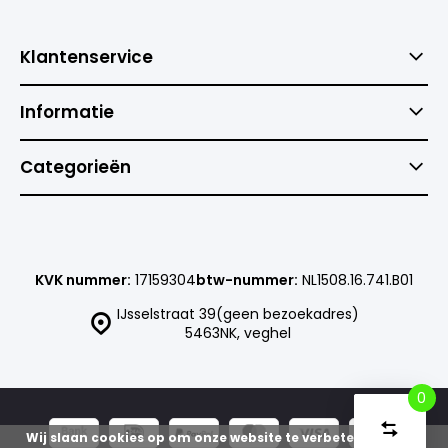
Klantenservice
Informatie
Categorieën
KVK nummer:
17159304
btw-nummer:
NL1508.16.741.B01
IJsselstraat 39(geen bezoekadres)
5463NK, veghel
0
Vergelijk
Start
Wij slaan cookies op om onze website te verbeteren. Is dat
producte