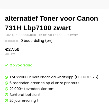
alternatief Toner voor Canon
731H Lbp7100 zwart
EAN: 4960999904818
Art.nr: 731H 6273B002 zwart
0 beoordeling (en)
€27,50
Excl. btw
Op voorraad
Tot 22:00uur bereikbaar via whatsapp (0618476576)
6 maanden garantie op al onze printers !
20.000+ tevreden klanten!
Achteraf betalen!
20 jaar ervaring !