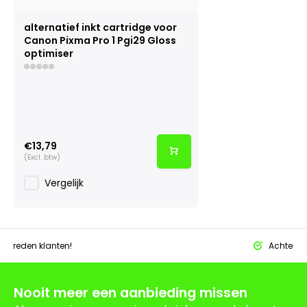
alternatief inkt cartridge voor
Canon Pixma Pro 1 Pgi29 Gloss
optimiser
€13,79
(Excl. btw)
Vergelijk
tevreden klanten!
Achteraf 
Nooit meer een aanbieding missen