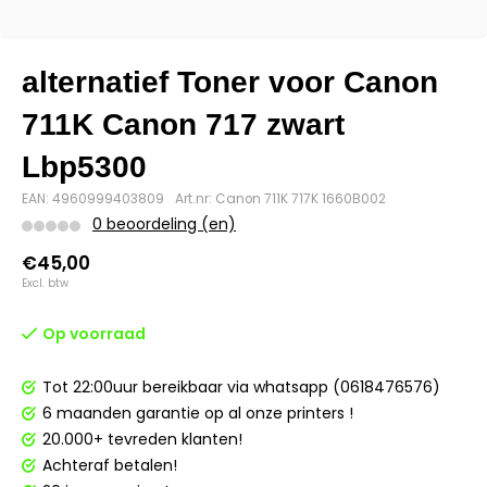
alternatief Toner voor Canon
711K Canon 717 zwart
Lbp5300
EAN: 4960999403809
Art.nr: Canon 711K 717K 1660B002
0 beoordeling (en)
€45,00
Excl. btw
Op voorraad
Tot 22:00uur bereikbaar via whatsapp (0618476576)
6 maanden garantie op al onze printers !
20.000+ tevreden klanten!
Achteraf betalen!