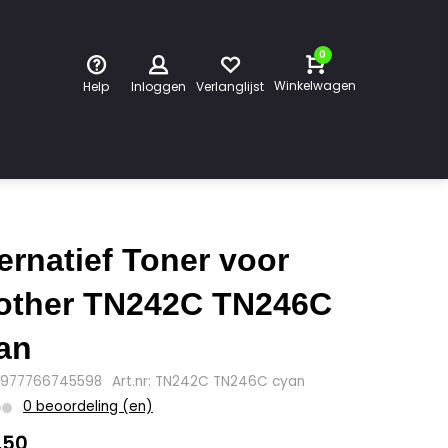
0
Winkelwagen
Help
Inloggen
Verlanglijst
ternatief Toner voor
other TN242C TN246C
an
4977766745598
Art.nr: TN242C TN246C cyan
0 beoordeling (en)
,50