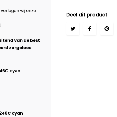
 verlagen wij onze
Deel dit product
l
.
luitend van de best
eerd zorgeloos
246C cyan
N246C cyan