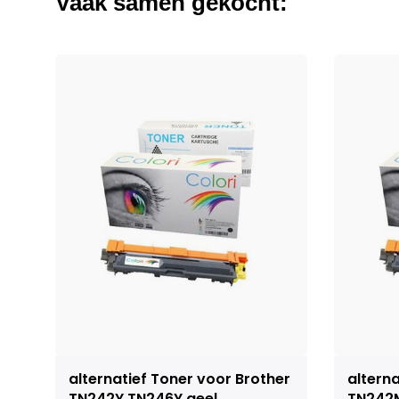
Vaak samen gekocht:
alternatief Toner voor Brother
alterna
TN242Y TN246Y geel
TN242