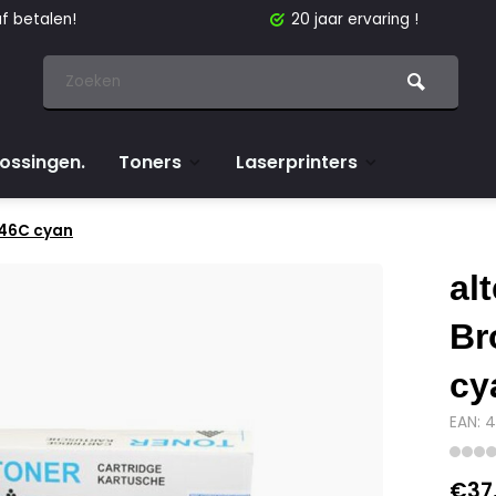
f betalen!
20 jaar ervaring !
lossingen.
Toners
Laserprinters
246C cyan
al
Br
cy
EAN: 
€37