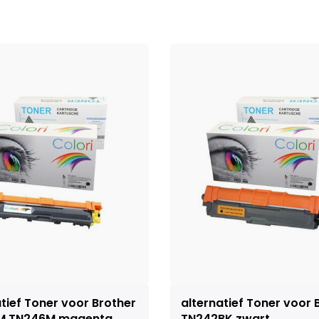
tief Toner voor Brother
alternatief Toner voor 
M TN246M magenta
TN242BK zwart