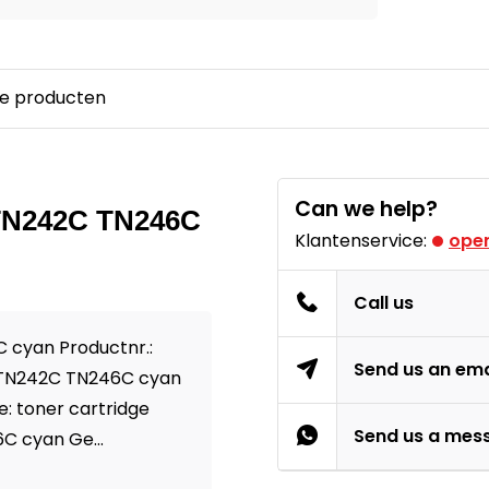
e producten
Can we help?
r TN242C TN246C
Klantenservice:
open
Call us
 cyan Productnr.:
Send us an ema
 TN242C TN246C cyan
: toner cartridge
Send us a mes
C cyan Ge...