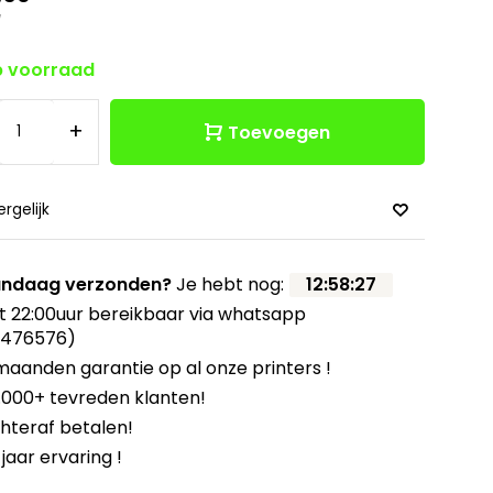
w
 voorraad
+
Toevoegen
ergelijk
ndaag verzonden?
Je hebt nog:
12
:
58
:
26
t 22:00uur bereikbaar via whatsapp
8476576)
maanden garantie op al onze printers !
.000+ tevreden klanten!
hteraf betalen!
 jaar ervaring !