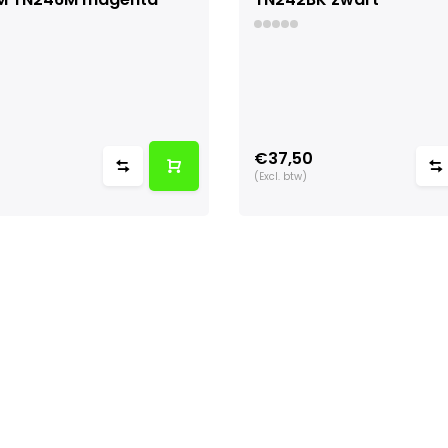
0
€37,50
(Excl. btw)