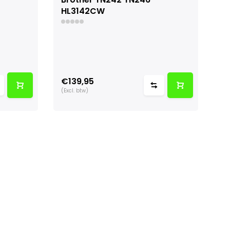
HL3142CW
€139,95
(Excl. btw)