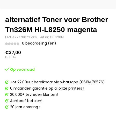
alternatief Toner voor Brother
Tn326M Hl-L8250 magenta
EAN: 4977766735032
Art.nr: TN-326M
0 beoordeling (en)
€37,00
Excl. btw
Op voorraad
Tot 22:00uur bereikbaar via whatsapp (0618476576)
6 maanden garantie op al onze printers !
20.000+ tevreden klanten!
Achteraf betalen!
20 jaar ervaring !