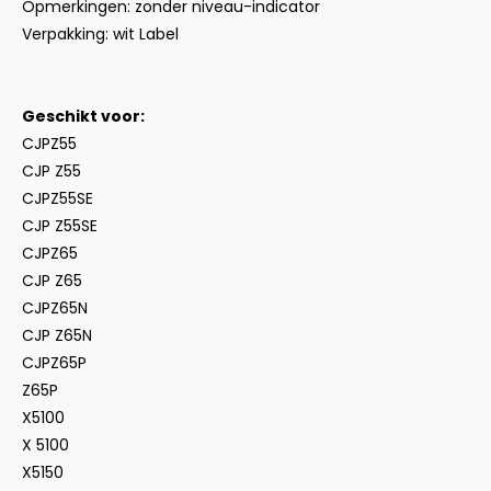
Opmerkingen: zonder niveau-indicator
Verpakking: wit Label
Geschikt voor:
CJPZ55
CJP Z55
CJPZ55SE
CJP Z55SE
CJPZ65
CJP Z65
CJPZ65N
CJP Z65N
CJPZ65P
Z65P
X5100
X 5100
X5150