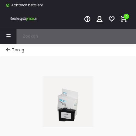
Achteraf betalen!
0
Terug