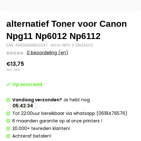
alternatief Toner voor Canon
Npg11 Np6012 Np6112
EAN: 4960999850047
Art.nr: NPG-11 1382A002
0 beoordeling (en)
€13,75
Excl. btw
Op voorraad
Vandaag verzonden?
Je hebt nog:
05
:
42
:
34
Tot 22:00uur bereikbaar via whatsapp (0618476576)
6 maanden garantie op al onze printers !
20.000+ tevreden klanten!
Achteraf betalen!