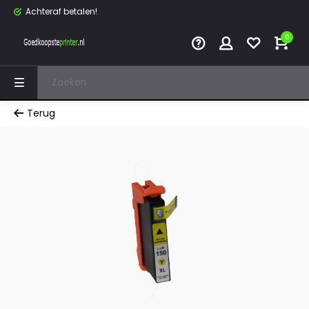
Achteraf betalen!
0
Terug