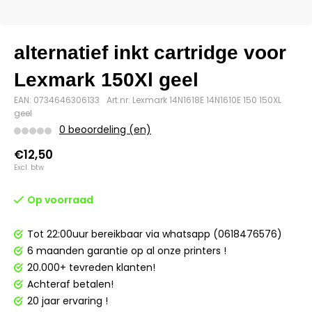
alternatief inkt cartridge voor
Lexmark 150Xl geel
EAN: 0734646306133
Art.nr: Lexmark 14N1618E 14N1610E 150 150XL
geel
0 beoordeling (en)
€12,50
Excl. btw
Op voorraad
Tot 22:00uur bereikbaar via whatsapp (0618476576)
6 maanden garantie op al onze printers !
20.000+ tevreden klanten!
Achteraf betalen!
20 jaar ervaring !