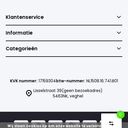
Klantenservice
Informatie
Categorieën
KVK nummer:
17159304
btw-nummer:
NL1508.16.741.B01
IJsselstraat 39(geen bezoekadres)
5463NK, veghel
0
Vergelijk
Start
Wij slaan cookies op om onze website te verbeteren. Is dat
producte