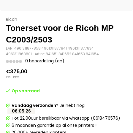
Ricoh
Tonerset voor de Ricoh MP
C2003/2503
EAN: 4961311877858 4961311877841 4961311877834
4961311868801
Art.nr: 841651 841652 841653 841654
0 beoordeling (en)
€375,00
Excl. btw
Op voorraad
Vandaag verzonden?
Je hebt nog:
06
:
05
:
26
Tot 22:00uur bereikbaar via whatsapp (0618476576)
6 maanden garantie op al onze printers !
20.000+ tevreden klanten!