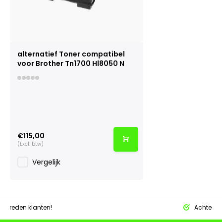
alternatief Toner compatibel
voor Brother Tn1700 Hl8050 N
€115,00
(Excl. btw)
Vergelijk
tevreden klanten!
Achteraf 