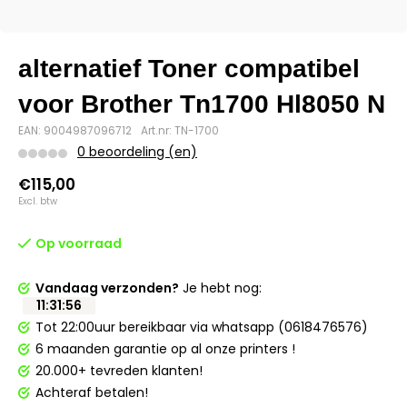
alternatief Toner compatibel
voor Brother Tn1700 Hl8050 N
EAN: 9004987096712
Art.nr: TN-1700
0 beoordeling (en)
€115,00
Excl. btw
Op voorraad
Vandaag verzonden?
Je hebt nog:
11
:
31
:
56
Tot 22:00uur bereikbaar via whatsapp (0618476576)
6 maanden garantie op al onze printers !
20.000+ tevreden klanten!
Achteraf betalen!