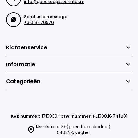
info@goedkoopsteprinter.nl
Send us a message
+31618476576
Klantenservice
Informatie
Categorieën
KVK nummer:
17159304
btw-nummer:
NL1508.16.741.B01
IJsselstraat 39(geen bezoekadres)
5463NK, veghel