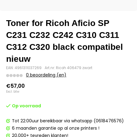
Toner for Ricoh Aficio SP
C231 C232 C242 C310 C311
C312 C320 black compatibel
nieuw
EAN: 4961311037269
Art.nr: Ricoh 406479 zwart
0 beoordeling (en)
€57,00
Excl. btw
Op voorraad
Tot 22:00uur bereikbaar via whatsapp (0618476576)
6 maanden garantie op al onze printers !
20.000+ tevreden klanten!