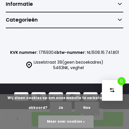
Informatie
Categorieën
KVK nummer:
17159304
btw-nummer:
NL1508.16.741.B01
IJsselstraat 39(geen bezoekadres)
5463NK, veghel
0
Vergelijk
Start
producte
Wij slaan cookies op om onze website te verbeteren. Is dat
U
Verwijder
heeft
alle
akkoord?
Ja
Nee
producten
vergelijki
geen
© Goedkoopsteprinter
Sitemap
LOYALTY
artikelen
Toevoegen
in uw
Meer over cookies »
winkelwag