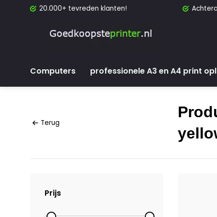
20.000+ tevreden klanten!
Achtera
Computers
professionele A3 en A4 print op
Prod
Terug
yell
Prijs