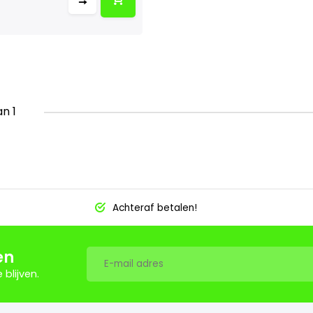
an 1
Achteraf betalen!
en
blijven.