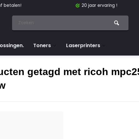
f betalen!
20 jaar ervaring !
lossingen.
Toners
Laserprinters
ucten getagd met ricoh mpc2
ow