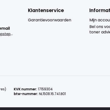
Klantenservice
Informat
Garantievoorwaarden
Mijn accou
Bel ons voo
email
toner advi
i
nfo@goedkoopsteprinter.nl
res)
KVK nummer:
17159304
btw-nummer:
NL1508.16.741.B01