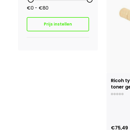
€0 - €80
Prijs instellen
Ricoh t
toner ge
€75,49