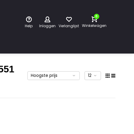
0
Winkelwagen
Help
Inloggen
Verlanglijst
551