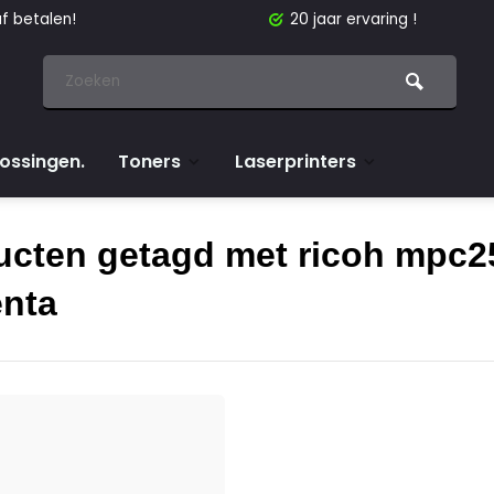
f betalen!
20 jaar ervaring !
lossingen.
Toners
Laserprinters
ucten getagd met ricoh mpc2
nta