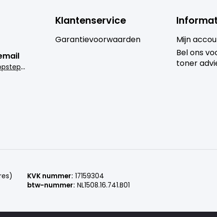
Klantenservice
Informat
Garantievoorwaarden
Mijn accou
Bel ons voo
email
toner advi
i
nfo@goedkoopsteprinter.nl
res)
KVK nummer:
17159304
btw-nummer:
NL1508.16.741.B01