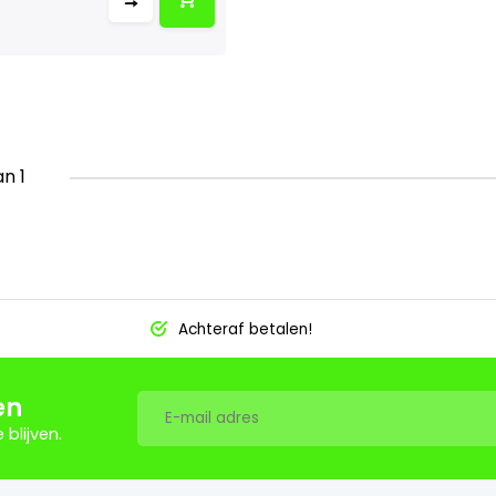
an 1
Achteraf betalen!
en
blijven.