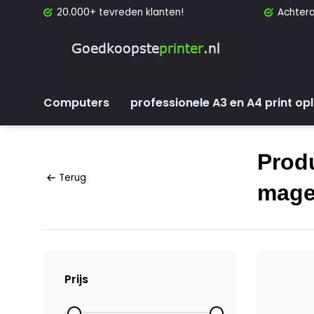
20.000+ tevreden klanten!
Achtera
Computers
professionele A3 en A4 print op
Prod
Terug
mage
Prijs