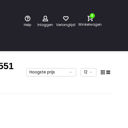
0
Winkelwagen
Help
Inloggen
Verlanglijst
551