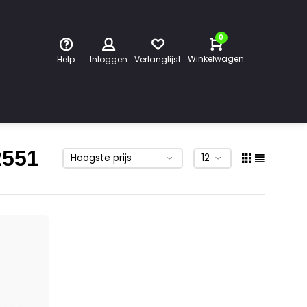
0
Winkelwagen
Help
Inloggen
Verlanglijst
2551