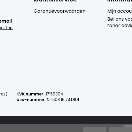
Garantievoorwaarden
Mijn accou
Bel ons voo
email
toner advi
i
nfo@goedkoopsteprinter.nl
res)
KVK nummer:
17159304
btw-nummer:
NL1508.16.741.B01