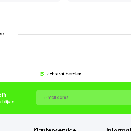
an 1
Achteraf betalen!
en
blijven.
Klantenservice
Informat