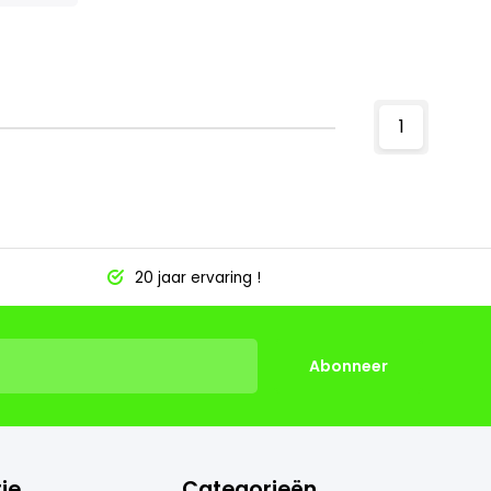
1
20 jaar ervaring !
Abonneer
ie
Categorieën