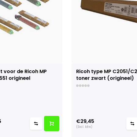
t voor de Ricoh MP
Ricoh type MP C2051/C2
51 origineel
toner zwart (origineel)
5
€29,45
(Excl. btw)