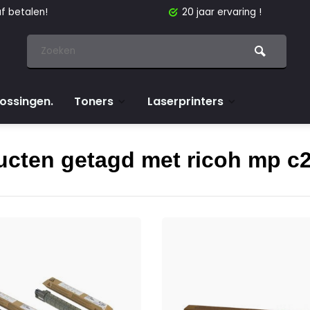
f betalen!
20 jaar ervaring !
lossingen.
Toners
Laserprinters
ucten getagd met ricoh mp c