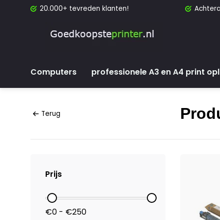
20.000+ tevreden klanten!
Achtera
Computers
professionele A3 en A4 print op
Prod
Terug
Prijs
€0 - €250