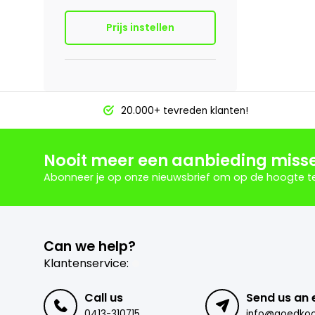
Prijs instellen
20.000+ tevreden klanten!
Nooit meer een aanbieding miss
Abonneer je op onze nieuwsbrief om op de hoogte te 
Can we help?
Klantenservice:
Call us
Send us an 
0413-310715