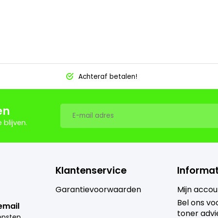
Achteraf betalen!
en
blijven.
Klantenservice
Informat
Garantievoorwaarden
Mijn accou
Bel ons voo
email
toner advi
i
nfo@goedkoopsteprinter.nl