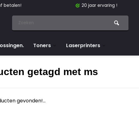
f betalen!
20 jaar ervaring !
lossingen.
Toners
Laserprinters
ucten getagd met ms
ucten gevonden!...