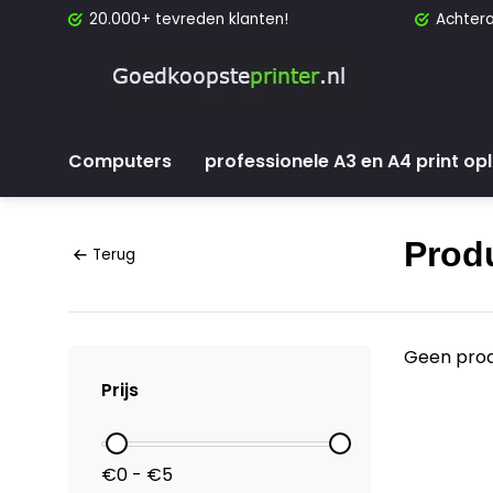
20.000+ tevreden klanten!
Achtera
Computers
professionele A3 en A4 print op
Prod
Terug
Geen prod
Prijs
€0 - €5