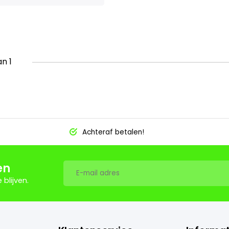
an 1
Achteraf betalen!
en
blijven.