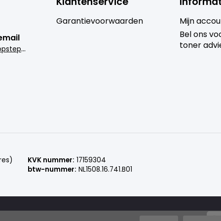
Klantenservice
Informat
Garantievoorwaarden
Mijn accou
Bel ons voo
email
toner advi
i
nfo@goedkoopsteprinter.nl
res)
KVK nummer:
17159304
btw-nummer:
NL1508.16.741.B01