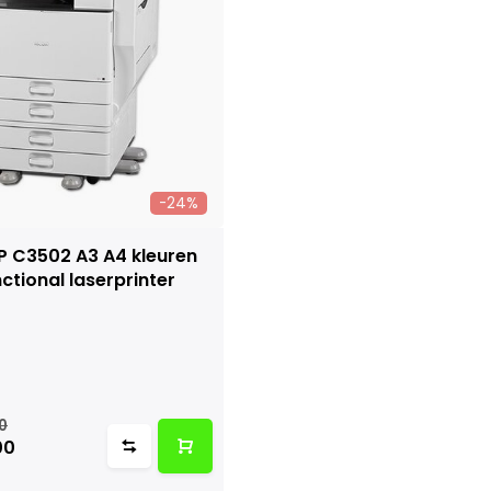
-24%
P C3502 A3 A4 kleuren
ctional laserprinter
0
00