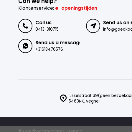
Can we help?
Klantenservice:
openingstijden
Call us
Send us an 
0413-310715
Send us a message
+31618476576
IJsselstraat 39(geen bezoekad
5463NK, veghel
© Goedkoopsteprinter
Sitemap