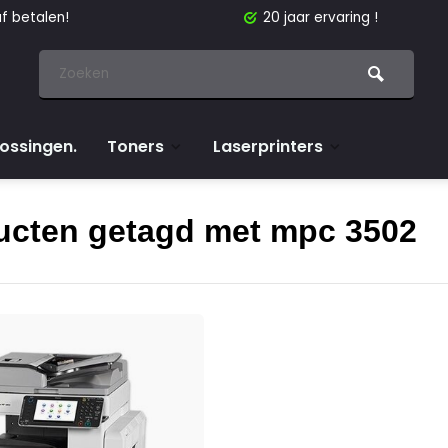
f betalen!
20 jaar ervaring !
lossingen.
Toners
Laserprinters
ucten getagd met mpc 3502