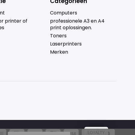
ie
Categorieën
nt
Computers
r printer of
professionele A3 en A4
es
print oplossingen.
Toners
Laserprinters
Merken
LOYALTY