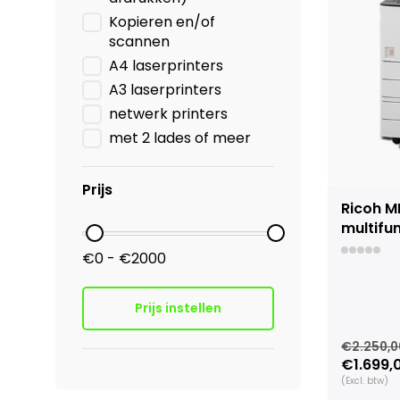
Kopieren en/of
scannen
A4 laserprinters
A3 laserprinters
netwerk printers
met 2 lades of meer
Prijs
Ricoh M
multifun
€0 - €2000
Prijs instellen
€2.250,0
€1.699,
(Excl. btw)