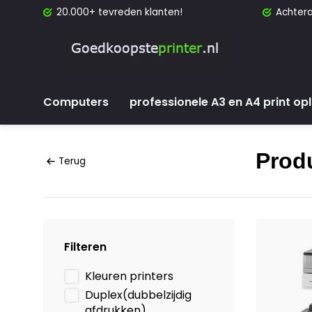
20.000+ tevreden klanten!
Achtera
Computers
professionele A3 en A4 print op
Prod
Terug
Filteren
Kleuren printers
Duplex(dubbelzijdig
afdrukken)