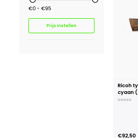
€0 - €95
Prijs instellen
Ricoh t
cyaan (
€92,50