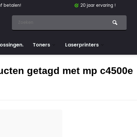
f betalen!
20 jaar ervaring !
lossingen.
Toners
Laserprinters
ucten getagd met mp c4500e