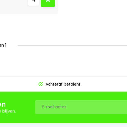
an 1
Achteraf betalen!
en
blijven.