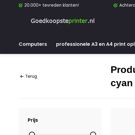
20.000+ tevreden klanten!
Achtera
Computers
professionele A3 en A4 print op
Prod
Terug
cyan
Prijs