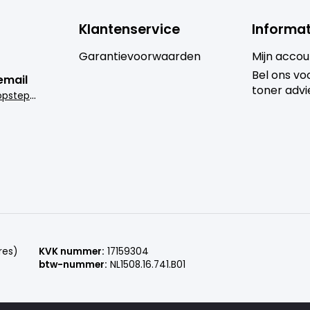
Klantenservice
Informat
Garantievoorwaarden
Mijn accou
Bel ons voo
email
toner advi
i
nfo@goedkoopsteprinter.nl
res)
KVK nummer:
17159304
btw-nummer:
NL1508.16.741.B01