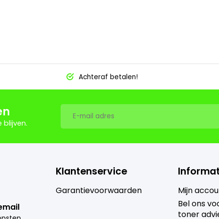
Achteraf betalen!
en
blijven.
Klantenservice
Informat
Garantievoorwaarden
Mijn accou
Bel ons voo
email
toner advi
i
nfo@goedkoopsteprinter.nl