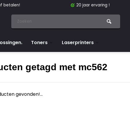
f betalen!
20 jaar ervaring !
lossingen.
Toners
Laserprinters
ucten getagd met mc562
ucten gevonden!...