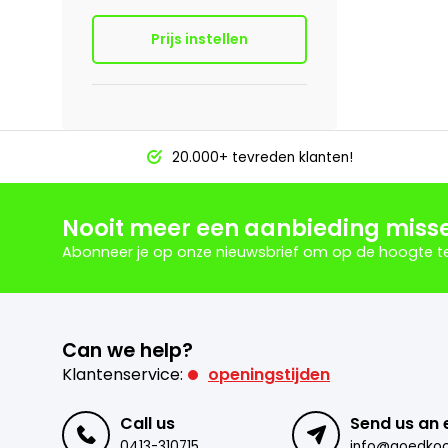
Prijs instellen
20.000+ tevreden klanten!
Nooit meer een aanbieding miss
Abonneer je op onze nieuwsbrief om op de hoogte te 
Can we help?
Klantenservice:
openingstijden
Call us
Send us an 
0413-310715