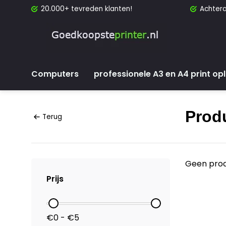
20.000+ tevreden klanten!
Achtera
Computers
professionele A3 en A4 print op
Prod
Terug
Geen prod
Prijs
€0 - €5