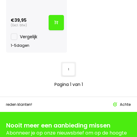
€39,95
(Excl. btw)
Vergelijk
1-5dagen
1
Pagina 1 van 1
tevreden klanten!
Achteraf 
Nooit meer een aanbieding missen
Abonneer je op onze nieuwsbrief om op de hoogte