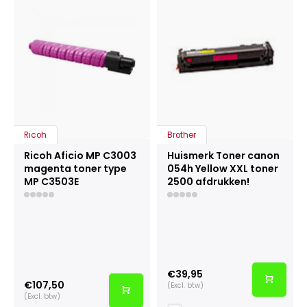
Ricoh
Brother
Ricoh Aficio MP C3003
Huismerk Toner canon
magenta toner type
054h Yellow XXL toner
MP C3503E
2500 afdrukken!
€39,95
€107,50
(Excl. btw)
(Excl. btw)