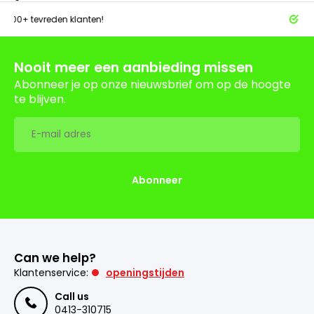
tevreden klanten!
Achteraf 
Nooit meer een aanbieding missen
Abonneer je op onze nieuwsbrief om op de hoogte
te blijven.
Abonneer
Can we help?
Klantenservice:
openingstijden
Call us
0413-310715