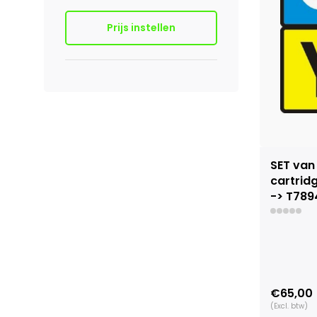
Prijs instellen
SET van
cartrid
-> T789
€65,00
(Excl. btw)