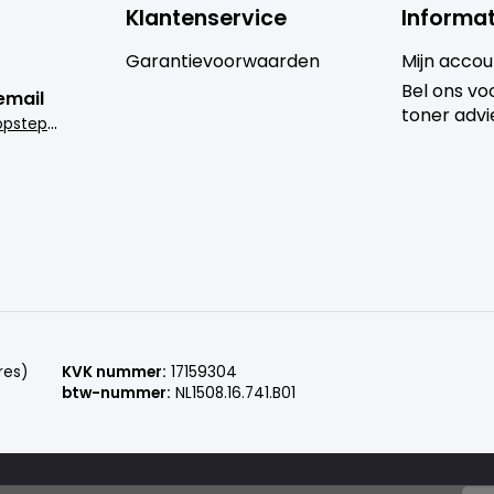
Klantenservice
Informat
Garantievoorwaarden
Mijn accou
Bel ons voo
email
toner advi
i
nfo@goedkoopsteprinter.nl
res)
KVK nummer:
17159304
btw-nummer:
NL1508.16.741.B01