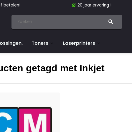
f betalen!
20 jaar ervaring !
lossingen.
Toners
Laserprinters
cten getagd met Inkjet