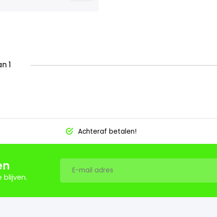
an 1
Achteraf betalen!
en
blijven.