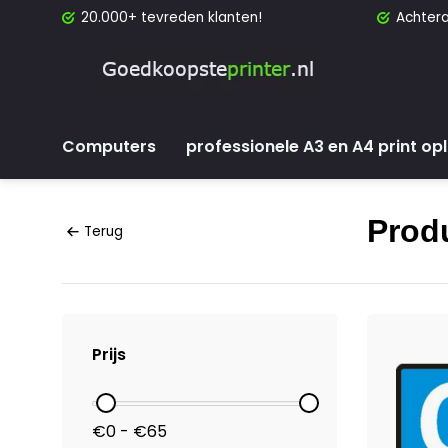
20.000+ tevreden klanten!
Achtera
Computers
professionele A3 en A4 print op
Produ
Terug
Prijs
€0 - €65