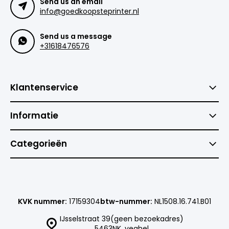
Send us an email
info@goedkoopsteprinter.nl
Send us a message
+31618476576
Klantenservice
Informatie
Categorieën
KVK nummer:
17159304
btw-nummer:
NL1508.16.741.B01
IJsselstraat 39(geen bezoekadres)
5463NK, veghel