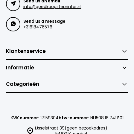
Send us an email
info@goedkoopsteprinter.nl
Send us a message
+31618476576
Klantenservice
Informatie
Categorieën
KVK nummer:
17159304
btw-nummer:
NL1508.16.741.B01
IJsselstraat 39(geen bezoekadres)
5463NK, veghel