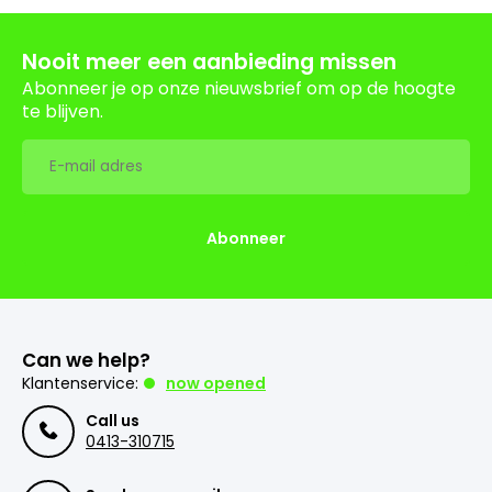
Nooit meer een aanbieding missen
Abonneer je op onze nieuwsbrief om op de hoogte
te blijven.
Abonneer
Can we help?
Klantenservice:
now opened
Call us
0413-310715