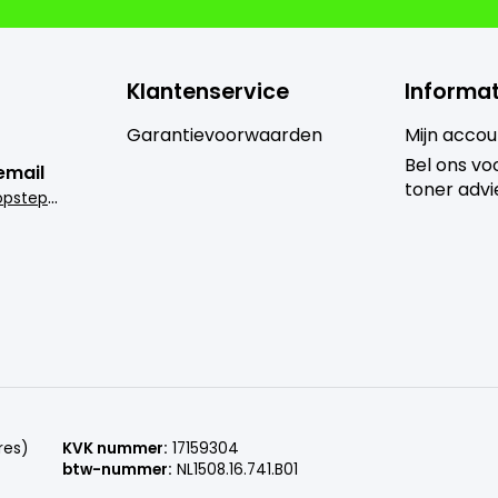
Klantenservice
Informat
Garantievoorwaarden
Mijn accou
Bel ons voo
email
toner advi
i
nfo@goedkoopsteprinter.nl
res)
KVK nummer:
17159304
btw-nummer:
NL1508.16.741.B01