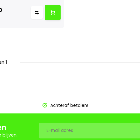
0
an 1
Achteraf betalen!
en
blijven.