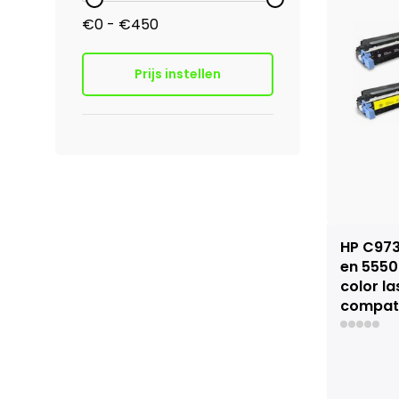
€0 - €450
Prijs instellen
HP C973
en 5550
color l
compati