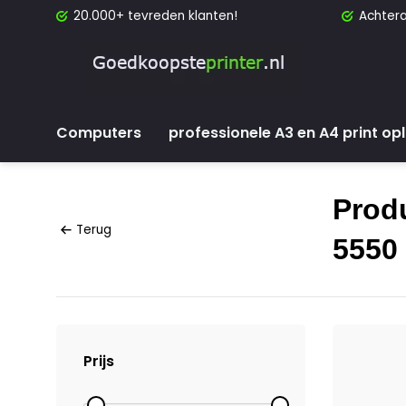
20.000+ tevreden klanten!
Achtera
Computers
professionele A3 en A4 print op
Produ
Terug
5550 
Prijs