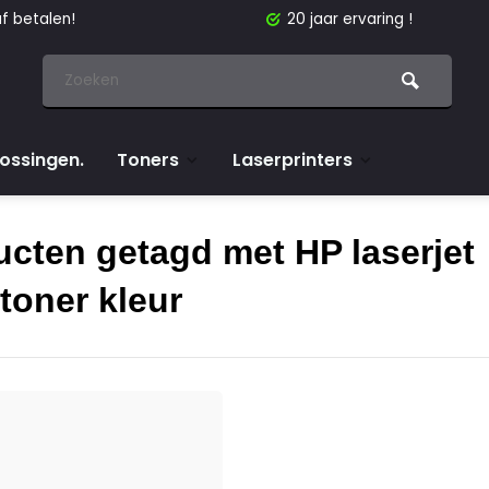
f betalen!
20 jaar ervaring !
lossingen.
Toners
Laserprinters
cten getagd met HP laserjet
toner kleur