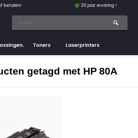
f betalen!
20 jaar ervaring !
lossingen.
Toners
Laserprinters
ucten getagd met HP 80A