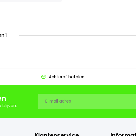
an 1
Achteraf betalen!
en
blijven.
Klantenservice
Informat