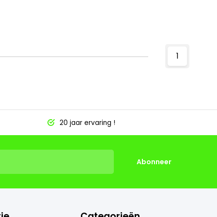
1
20 jaar ervaring !
Abonneer
ie
Categorieën