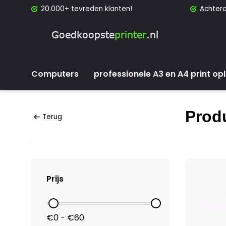
20.000+ tevreden klanten!
Achtera
Computers
professionele A3 en A4 print op
Prod
Terug
Prijs
€0 - €60