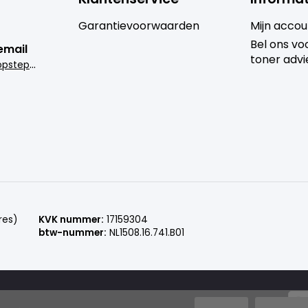
Garantievoorwaarden
Mijn accou
Bel ons voo
email
toner advi
i
nfo@goedkoopsteprinter.nl
res)
KVK nummer:
17159304
btw-nummer:
NL1508.16.741.B01