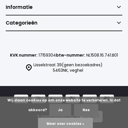
Informatie
Categorieën
KVK nummer:
17159304
btw-nummer:
NL1508.16.741.B01
IJsselstraat 39(geen bezoekadres)
5463NK, veghel
Wij slaan cookies op om onze website te verbeteren. Is dat
akkoord?
Ja
Nee
© Goedkoopsteprinter
Sitemap
LOYALTY
Meer over cookies »