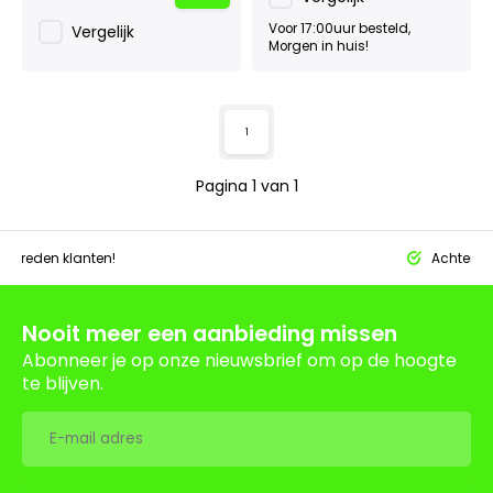
Voor 17:00uur besteld,
Vergelijk
Morgen in huis!
1
Pagina 1 van 1
tevreden klanten!
Achteraf 
Nooit meer een aanbieding missen
Abonneer je op onze nieuwsbrief om op de hoogte
te blijven.