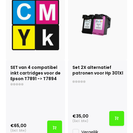
SET van 4 compatibel
Set 2X alternatief
inkt cartridges voor de
patronen voor Hp 301Xl
Epson T7891 -> T7894
€35,00
(Excl. btw)
€65,00
(Excl. btw)
Vergelijk