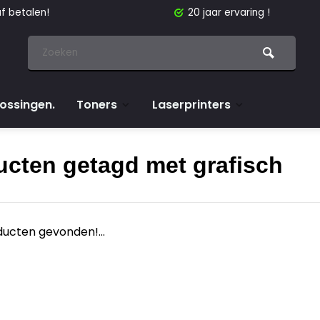
f betalen!
20 jaar ervaring !
lossingen.
Toners
Laserprinters
ucten getagd met grafisch
ucten gevonden!...