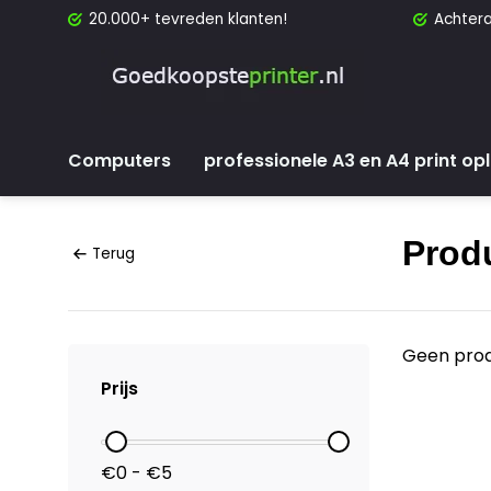
20.000+ tevreden klanten!
Achtera
Computers
professionele A3 en A4 print op
Prod
Terug
Geen prod
Prijs
€0 - €5