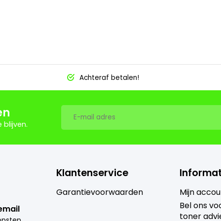
Achteraf betalen!
en
blijven.
Klantenservice
Informat
Garantievoorwaarden
Mijn accou
Bel ons voo
email
toner advi
i
nfo@goedkoopsteprinter.nl