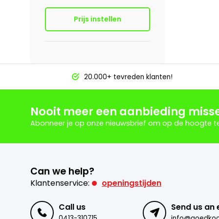
Prijs instellen
20.000+ tevreden klanten!
Nooit meer een aanbieding miss
Abonneer je op onze nieuwsbrief om op de hoogte te 
Can we help?
Klantenservice:
openingstijden
Call us
Send us an 
0413-310715