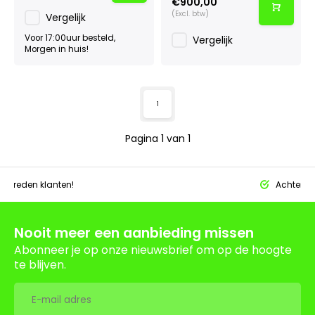
€900,00
(Excl. btw)
Vergelijk
Voor 17:00uur besteld,
Vergelijk
Morgen in huis!
1
Pagina 1 van 1
tevreden klanten!
Achteraf 
Nooit meer een aanbieding missen
Abonneer je op onze nieuwsbrief om op de hoogte
te blijven.