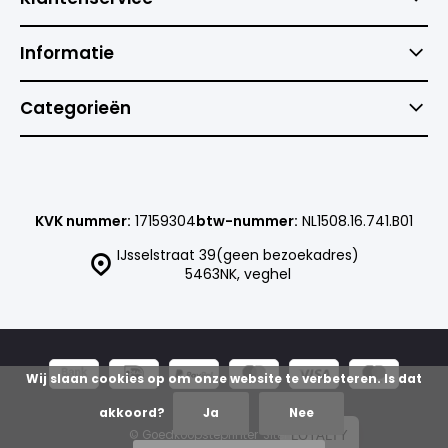
Informatie
Categorieën
KVK nummer:
17159304
btw-nummer:
NL1508.16.741.B01
IJsselstraat 39(geen bezoekadres)
5463NK, veghel
Wij slaan cookies op om onze website te verbeteren. Is dat
akkoord?
Ja
Nee
© Goedkoopsteprinter
Sitemap
LOYALTY