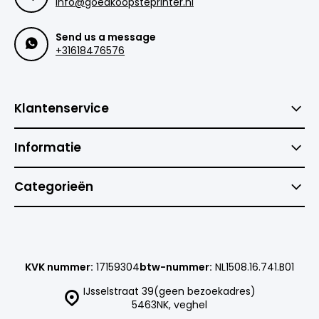
info@goedkoopsteprinter.nl
Send us a message
+31618476576
Klantenservice
Informatie
Categorieën
KVK nummer:
17159304
btw-nummer:
NL1508.16.741.B01
IJsselstraat 39(geen bezoekadres)
5463NK, veghel