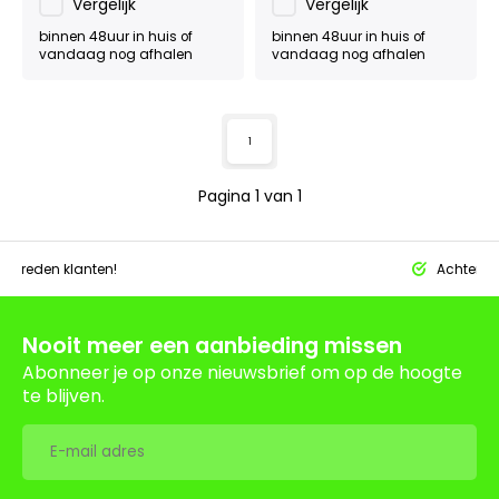
Vergelijk
Vergelijk
binnen 48uur in huis of
binnen 48uur in huis of
vandaag nog afhalen
vandaag nog afhalen
1
Pagina 1 van 1
tevreden klanten!
Achteraf 
Nooit meer een aanbieding missen
Abonneer je op onze nieuwsbrief om op de hoogte
te blijven.