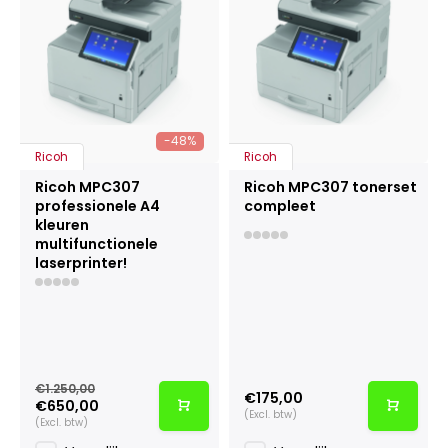
-48%
Ricoh
Ricoh
Ricoh MPC307
Ricoh MPC307 tonerset
professionele A4
compleet
kleuren
multifunctionele
laserprinter!
€1.250,00
€175,00
€650,00
(Excl. btw)
(Excl. btw)