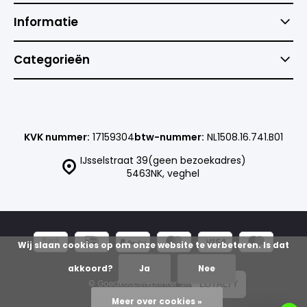
Informatie
Categorieën
KVK nummer:
17159304
btw-nummer:
NL1508.16.741.B01
IJsselstraat 39(geen bezoekadres)
5463NK, veghel
Wij slaan cookies op om onze website te verbeteren. Is dat
akkoord?
Ja
Nee
© Goedkoopsteprinter
Sitemap
LOYALTY
Meer over cookies »