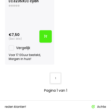
LC3235XLC cyan
€7,50
(Excl. btw)
Vergelijk
Voor 17:00uur besteld,
Morgen in huis!
1
Pagina 1 van 1
tevreden klanten!
Achteraf 