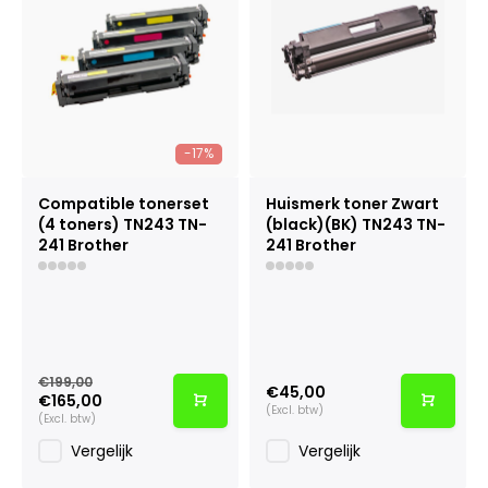
-17%
Compatible tonerset
Huismerk toner Zwart
(4 toners) TN243 TN-
(black)(BK) TN243 TN-
241 Brother
241 Brother
€199,00
€45,00
€165,00
(Excl. btw)
(Excl. btw)
Vergelijk
Vergelijk