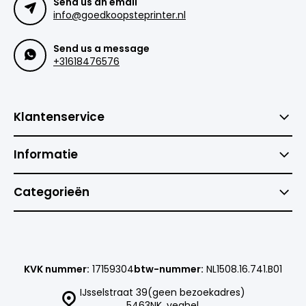
Send us an email
info@goedkoopsteprinter.nl
Send us a message
+31618476576
Klantenservice
Informatie
Categorieën
KVK nummer:
17159304
btw-nummer:
NL1508.16.741.B01
IJsselstraat 39(geen bezoekadres)
5463NK, veghel