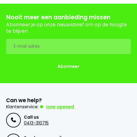
Nooit meer een aanbieding missen
Abonneer je op onze nieuwsbrief om op de hoogte
te blijven.
Abonneer
Can we help?
Klantenservice:
now opened
Call us
0413-310715