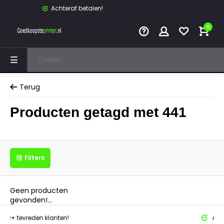
Achteraf betalen!
0
Terug
Producten getagd met 441
Filters
Geen producten
gevonden!...
tevreden klanten!
Achteraf 