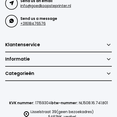
Send us an email
info@goedkoopsteprinter.nl
Send us a message
+31618476576
Klantenservice
Informatie
Categorieën
KVK nummer:
17159304
btw-nummer:
NL1508.16.741.B01
IJsselstraat 39(geen bezoekadres)
5463NK, veghel