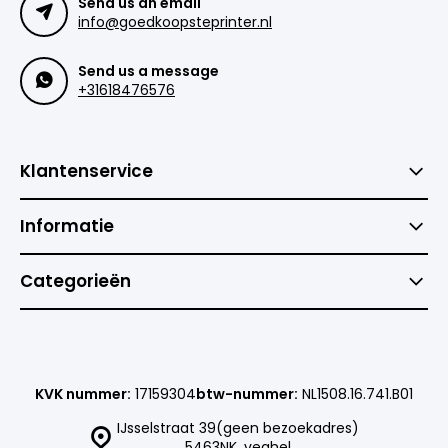
Send us an email
info@goedkoopsteprinter.nl
Send us a message
+31618476576
Klantenservice
Informatie
Categorieën
KVK nummer:
17159304
btw-nummer:
NL1508.16.741.B01
IJsselstraat 39(geen bezoekadres)
5463NK, veghel