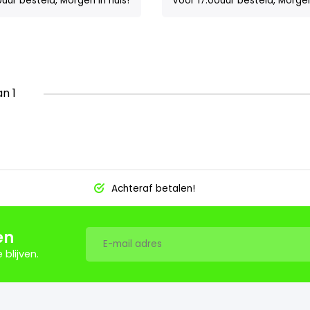
0uur besteld, Morgen in huis!
Voor 17:00uur besteld, Morgen
an 1
Achteraf betalen!
en
blijven.