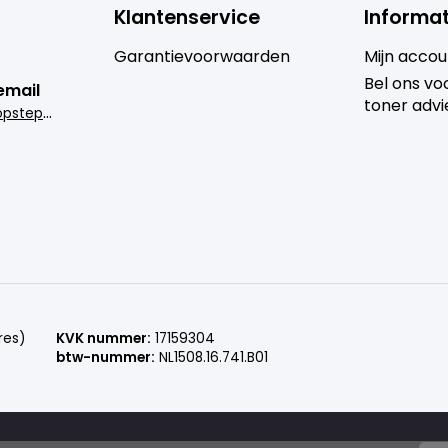
Klantenservice
Informat
Garantievoorwaarden
Mijn accou
Bel ons voo
email
toner advi
i
nfo@goedkoopsteprinter.nl
res)
KVK nummer:
17159304
btw-nummer:
NL1508.16.741.B01