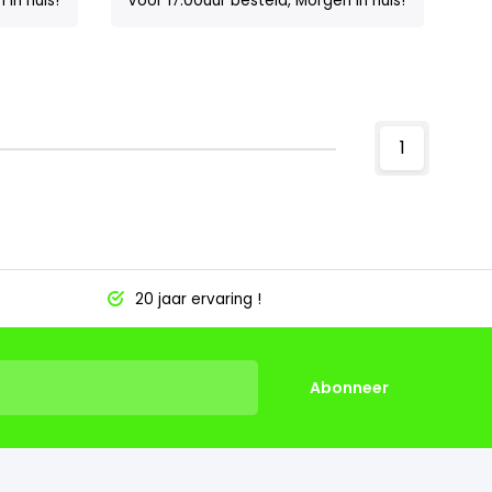
 in huis!
Voor 17:00uur besteld, Morgen in huis!
1
20 jaar ervaring !
Abonneer