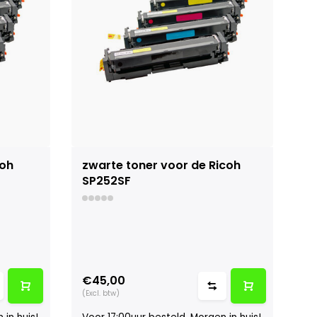
coh
zwarte toner voor de Ricoh
SP252SF
€45,00
(Excl. btw)