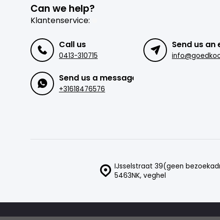
Can we help?
Klantenservice:
Call us
Send us an 
0413-310715
Send us a message
+31618476576
IJsselstraat 39(geen bezoekad
5463NK, veghel