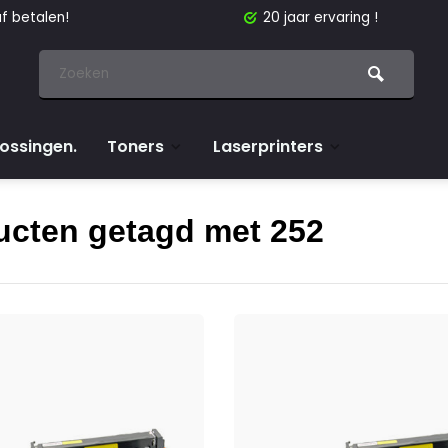
f betalen!
20 jaar ervaring !
lossingen.
Toners
Laserprinters
ucten getagd met 252