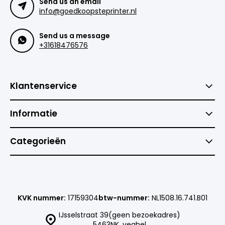
Send us an email
info@goedkoopsteprinter.nl
Send us a message
+31618476576
Klantenservice
Informatie
Categorieën
KVK nummer:
17159304
btw-nummer:
NL1508.16.741.B01
IJsselstraat 39(geen bezoekadres)
5463NK, veghel